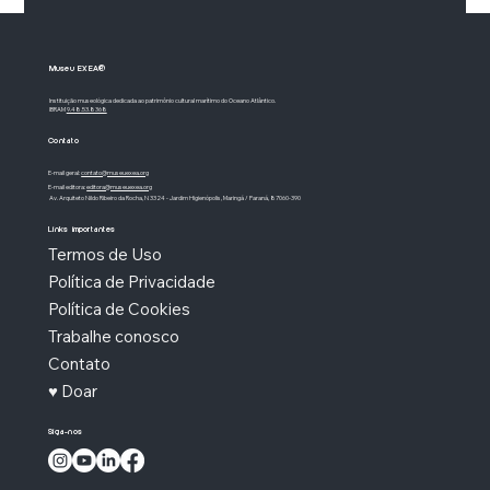
Museu EXEA®
Instituição museológica dedicada ao patrimônio cultural marítimo do Oceano Atlântico.
IBRAM
9.48.53.8368
Contato
E-mail geral:
contato@museuexea.org
E-mail editora:
editora@museuexea.org
Av. Arquiteto Nildo Ribeiro da Rocha, N 3324 - Jardim Higienópolis, Maringá / Paraná, 87060-390
Rio de Janeiro: o rio que não era rio
Links importantes
Termos de Uso
Política de Privacidade
Política de Cookies
Trabalhe conosco
Contato
♥ Doar
Siga-nos