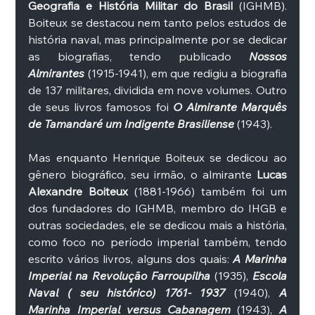
Geografia e História Militar do Brasil
 (IGHMB). 
Boiteux se destacou nem tanto pelos estudos de 
história naval, mas principalmente por se dedicar 
as biografias, tendo publicado 
Nossos 
Almirantes
 (1915-1941), em que redigiu a biografia 
de 137 militares, dividida em nove volumes. Outro 
de seus livros famosos foi 
O Almirante Marquês 
de Tamandaré um Indigente Brasiliense
 (1943). 
Mas enquanto Henrique Boiteux se dedicou ao 
gênero biográfico, seu irmão, o almirante 
Lucas 
Alexandre Boiteux
 (1881-1966) também foi um 
dos fundadores do IGHMB, membro do IHGB e 
outras sociedades, ele se dedicou mais a história, 
como foco no período imperial também, tendo 
escrito vários livros, alguns dos quais: 
A Marinha 
Imperial na Revolução Farroupilha
 (1935), 
Escola 
Naval ( seu histórico) 1761- 1937
 (1940), 
A 
Marinha Imperial versus Cabanagem
 (1943), 
A 