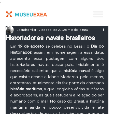
;
Leandro Vilar
19 de ago. de 2022
5 min de leitura
Historiadores navais brasileiros
Em 
19 de agosto
 se celebra no Brasil, o 
Dia do 
Historiador
, assim, em homenagem a essa data, 
apresento essa postagem com alguns dos 
historiadores navais desse país. Inicialmente é 
necessário salientar que a 
história naval
 é algo 
que existe desde a Idade Moderna, pelo menos, 
entretanto, atualmente ela faz parte da chamada 
história marítima
, a qual engloba várias subáreas 
e abordagens, as quais estudam a relação do ser 
humano com o mar. No caso do Brasil, a história 
marítima ainda é pouco desenvolvida e até 
desconhecida de muitos historiadores, porém, a 