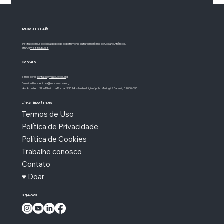
Museu EXEA®
Instituição museológica dedicada ao patrimônio cultural marítimo do Oceano Atlântico.
IBRAM
9.48.53.8368
Contato
E-mail geral:
contato@museuexea.org
E-mail editora:
editora@museuexea.org
Av. Arquiteto Nildo Ribeiro da Rocha, N 3324 - Jardim Higienópolis, Maringá / Paraná, 87060-390
Rio de Janeiro: o rio que não era rio
Links importantes
Termos de Uso
Política de Privacidade
Política de Cookies
Trabalhe conosco
Contato
♥ Doar
Siga-nos