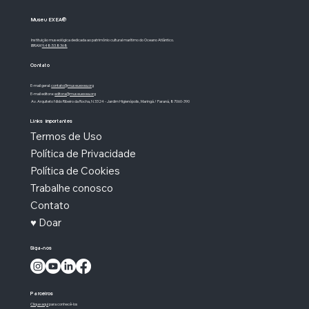
Museu EXEA®
Instituição museológica dedicada ao patrimônio cultural marítimo do Oceano Atlântico.
IBRAM
9.48.53.8368
Contato
E-mail geral:
contato@museuexea.org
E-mail editora:
editora@museuexea.org
Av. Arquiteto Nildo Ribeiro da Rocha, N 3324 - Jardim Higienópolis, Maringá / Paraná, 87060-390
Rio de Janeiro: o rio que não era rio
Links importantes
Termos de Uso
Política de Privacidade
Política de Cookies
Trabalhe conosco
Contato
♥ Doar
Siga-nos
Parceiros
Clique aqui
para conhecê-los