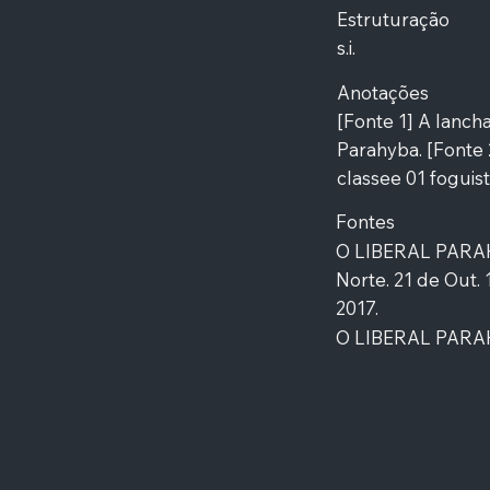
Estruturação
s.i.
Anotações
[Fonte 1] A lanch
Parahyba. [Fonte 
classee 01 foguist
Fontes
O LIBERAL PARAH
Norte. 21 de Out. 1
2017.
O LIBERAL PARAHY