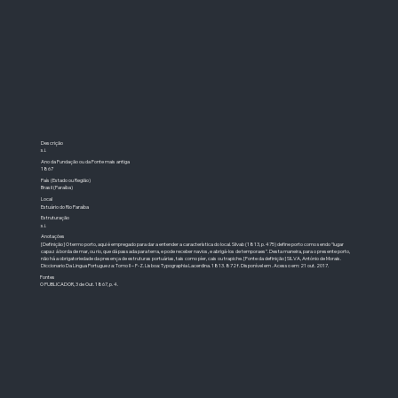
Descrição
s.i.
Ano da Fundação ou da Fonte mais antiga
1867
País (Estado ou
Região)
Brasil (Paraíba)
Local
Estuário do Rio Paraíba
Estruturação
s.i.
Anotações
[Definição] O termo porto, aqui é empregado para dar a entender a característica do local. Silvab (1813, p. 475) define porto como sendo “lugar
capaz á borda de mar, ou rio, que dá passada para terra, e pode receber navios, e abrigá-los de temporaes”. Desta maneira, para o presente porto,
não há a obrigatoriedade da presença de estruturas portuárias, tais como píer, cais ou trapiche. [Fonte da definição] SILVA, António de Morais.
Diccionario Da Lingua Portugueza: Tomo II – F-Z. Lisboa: Typographia Lacerdina. 1813. 872 f. Disponível em . Acesso em: 21 out. 2017.
Fontes
O PUBLICADOR, 3 de Out. 1867, p. 4.