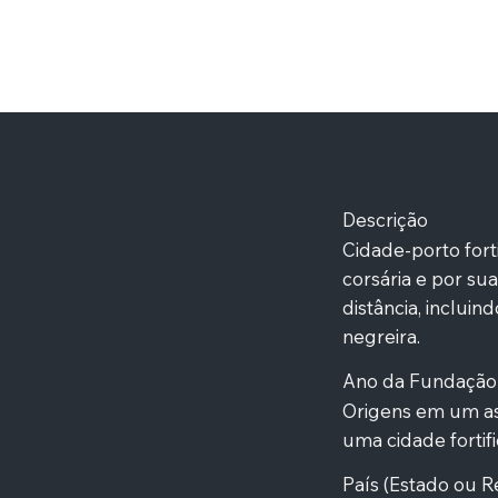
Descrição
Cidade-porto fort
corsária e por su
distância, incluin
negreira.
Ano da Fundação 
Origens em um as
uma cidade fortif
País (Estado ou
R