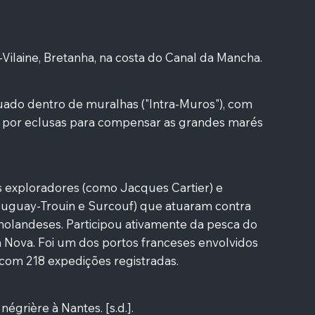
t-Vilaine, Bretanha, na costa do Canal da Mancha.
ituado dentro de muralhas ("Intra-Muros"), com
s por eclusas para compensar as grandes marés
 exploradores (como Jacques Cartier) e
Duguay-Trouin e Surcouf) que atuaram contra
 holandeses. Participou ativamente da pesca do
 Nova. Foi um dos portos franceses envolvidos
, com 218 expedições registradas.
négrière à Nantes. [s.d.].