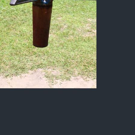
Detalhe do Canhão de caça à
baleia, Cabedelo
Color photograph of Fortaleza de Santa
Catarina, Military fortification portuguesa
localizada no município de Cabedelo, estado da
Paraíba, Brazil.