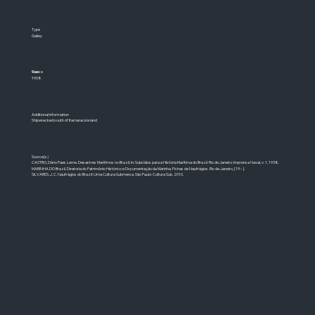
Type
Galley
Cause
Year
-
1908
Additional information
Shipwrecked south of Itamaracá island
Source(s)
CASTRO, Dário Paes Leme. Desastres Marítimos no Brazil. In: Subsídios para a História Marítima do Brazil. Rio de Janeiro: Imprensa Naval, v. 1, 1938.
MARINHA DO Brazil. Diretoria do Patrimônio Histórico e Documentação da Marinha. Fichas de Naufrágios. Rio de Janeiro, [19--].
SILVARES, J. C. Naufrágios do Brazil: Uma Cultura Submersa. São Paulo: Cultura Sub, 2010.