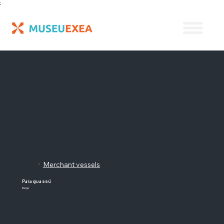
;
Merchant vessels
/
Paraguassú
Barge